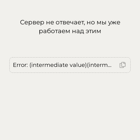
Сервер не отвечает, но мы уже
работаем над этим
Error: (intermediate value)(intermediate value)(intermediate value).replaceAll is not a function