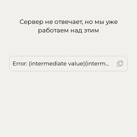
Сервер не отвечает, но мы уже
работаем над этим
Error: (intermediate value)(intermediate value)(intermediate value).replaceAll is not a function