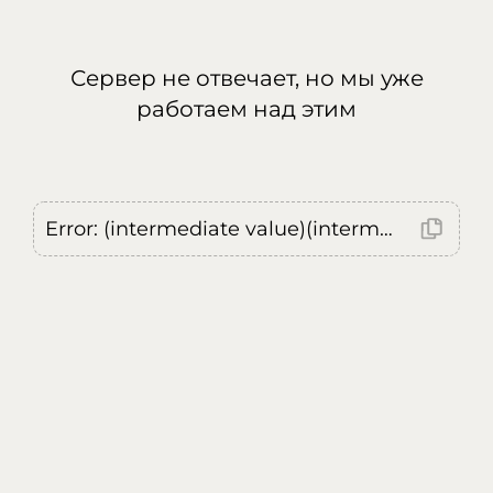
Сервер не отвечает, но мы уже
работаем над этим
Error: (intermediate value)(intermediate value)(intermediate value).replaceAll is not a function