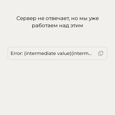
Сервер не отвечает, но мы уже
работаем над этим
Error: (intermediate value)(intermediate value)(intermediate value).replaceAll is not a function