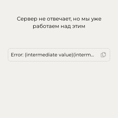
Сервер не отвечает, но мы уже
работаем над этим
Error: (intermediate value)(intermediate value)(intermediate value).replaceAll is not a function