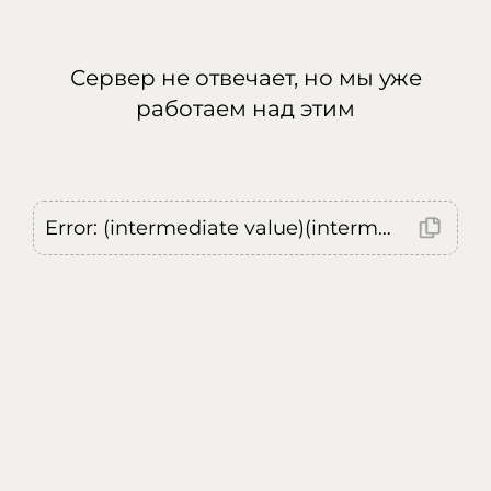
Сервер не отвечает, но мы уже
работаем над этим
Error: (intermediate value)(intermediate value)(intermediate value).replaceAll is not a function