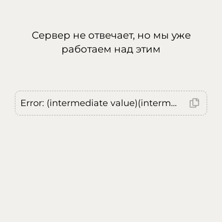
Сервер не отвечает, но мы уже
работаем над этим
Error: (intermediate value)(intermediate value)(intermediate value).replaceAll is not a function